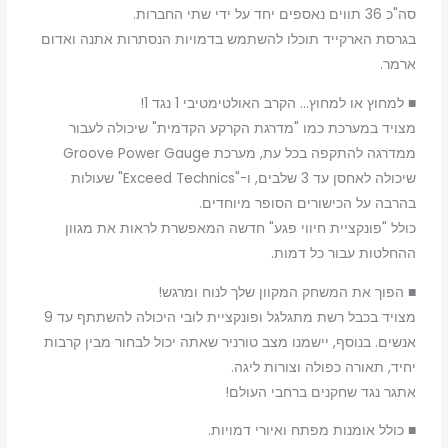
סה"כ 36 תווים נאספים יחד על ידי שתי החברות.
בגרסת הארקייד תוכלו להשתמש בדמויות הנסתרות אתנה ואדום
ארמר.
■ למחוץ או למחוץ… הקרב האולטימטיבי 1 נגד 1!
מצויד במערכת כמו "מדרגת הקרקע הקדמית" שיכולה לעבור
ממדרגה להתקפה בכל עת, מערכת Groove Power Gauge
שיכולה לאחסן עד 3 שלבים, ו-"Exceed Technics" שעולות
בהרבה על הכישורים הסופר מיוחדים.
כולל "פונקציית חיווי פגע" חדשה המאפשרת לראות את מגוון
ההחלטות עבור כל דמות.
■ הפוך את המשחק המקוון שלך לנוח ומרגש!
מצויד בכבל רשת מתגלגל ופונקציית לובי היכולה להשתתף עד 9
אנשים. בנוסף, יישמנו מצב טורניר שאתה יכול לבחור מבין קרבות
יחיד, תאורה כפולה וצורות ליגה.
אתגר נגד שחקנים ברחבי העולם!
■ כולל אומנות מפתח ואיורי דמויות.