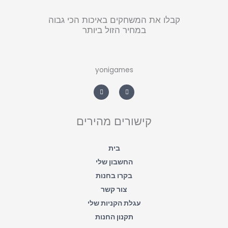
קבלו את המשחקים באיכות הכי גבוה
במחיר הזול ביותר
yonigames
W
F
h
a
a
c
t
e
s
b
a
o
קישורים מהירים
p
o
p
k
-
f
בית
החשבון שלי
בקרו בחנות
צור קשר
עגלת הקניות שלי
תקנון החנות