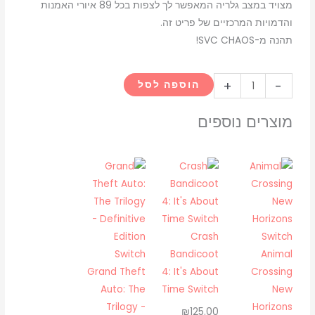
מצויד במצב גלריה המאפשר לך לצפות בכל 89 איורי האמנות
והדמויות המרכזיים של פריט זה.
תהנה מ-SVC CHAOS!
כמות
+
-
הוספה לסל
של
SNK
מוצרים נוספים
vs.
Capcom:
-
SVC
Chaos
-
Crash
JP
Bandicoot
Animal
(ASIA)
Grand Theft
4: It's About
Crossing
(Switch)
Auto: The
Time Switch
New
Trilogy -
Horizons
₪
125.00