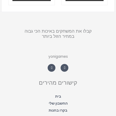
קבלו את המשחקים באיכות הכי גבוה
במחיר הזול ביותר
yonigames
W
F
h
a
a
c
t
e
s
b
a
o
קישורים מהירים
p
o
p
k
-
f
בית
החשבון שלי
בקרו בחנות