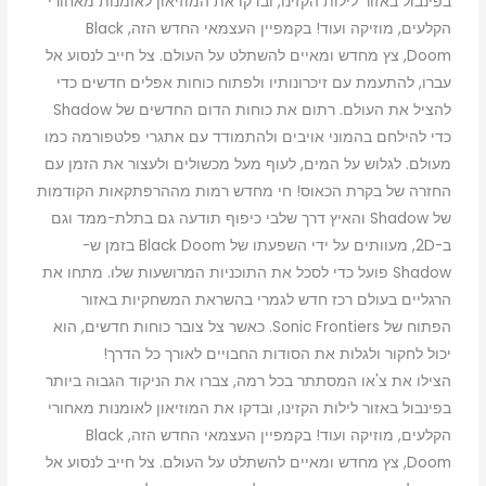
בפינבול באזור לילות הקזינו, ובדקו את המוזיאון לאומנות מאחורי
הקלעים, מוזיקה ועוד! בקמפיין העצמאי החדש הזה, Black
Doom, צץ מחדש ומאיים להשתלט על העולם. צל חייב לנסוע אל
עברו, להתעמת עם זיכרונותיו ולפתוח כוחות אפלים חדשים כדי
להציל את העולם. רתום את כוחות הדום החדשים של Shadow
כדי להילחם בהמוני אויבים ולהתמודד עם אתגרי פלטפורמה כמו
מעולם. לגלוש על המים, לעוף מעל מכשולים ולעצור את הזמן עם
החזרה של בקרת הכאוס! חי מחדש רמות מההרפתקאות הקודמות
של Shadow והאיץ דרך שלבי כיפוף תודעה גם בתלת-ממד וגם
ב-2D, מעוותים על ידי השפעתו של Black Doom בזמן ש-
Shadow פועל כדי לסכל את התוכניות המרושעות שלו. מתחו את
הרגליים בעולם רכז חדש לגמרי בהשראת המשחקיות באזור
הפתוח של Sonic Frontiers. כאשר צל צובר כוחות חדשים, הוא
יכול לחקור ולגלות את הסודות החבויים לאורך כל הדרך!
הצילו את צ'או המסתתר בכל רמה, צברו את הניקוד הגבוה ביותר
בפינבול באזור לילות הקזינו, ובדקו את המוזיאון לאומנות מאחורי
הקלעים, מוזיקה ועוד! בקמפיין העצמאי החדש הזה, Black
Doom, צץ מחדש ומאיים להשתלט על העולם. צל חייב לנסוע אל