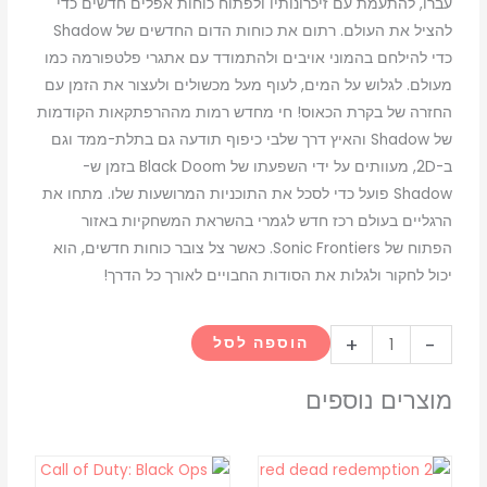
עברו, להתעמת עם זיכרונותיו ולפתוח כוחות אפלים חדשים כדי
להציל את העולם. רתום את כוחות הדום החדשים של Shadow
כדי להילחם בהמוני אויבים ולהתמודד עם אתגרי פלטפורמה כמו
מעולם. לגלוש על המים, לעוף מעל מכשולים ולעצור את הזמן עם
החזרה של בקרת הכאוס! חי מחדש רמות מההרפתקאות הקודמות
של Shadow והאיץ דרך שלבי כיפוף תודעה גם בתלת-ממד וגם
ב-2D, מעוותים על ידי השפעתו של Black Doom בזמן ש-
Shadow פועל כדי לסכל את התוכניות המרושעות שלו. מתחו את
הרגליים בעולם רכז חדש לגמרי בהשראת המשחקיות באזור
הפתוח של Sonic Frontiers. כאשר צל צובר כוחות חדשים, הוא
יכול לחקור ולגלות את הסודות החבויים לאורך כל הדרך!
כמות
+
-
הוספה לסל
של
Sonic
מוצרים נוספים
X
Shadow
המחיר
המחיר
Generations