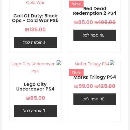
המקורי
הנוכחי
-
Sale!
היה:
הוא:
Red Dead
PS5
₪85.00.
₪105.00.
Redemption 2 PS4
Call Of Duty: Black
Ops - Cold War PS5
₪
85.00
₪
105.00
₪
135.00
הוספה לסל
הוספה לסל
המחיר
המחיר
המקורי
הנוכחי
Sale!
היה:
הוא:
Mafia: Trilogy PS4
₪99.00.
₪125.00.
Lego City
₪
99.00
₪
125.00
Undercover PS4
₪
85.00
הוספה לסל
הוספה לסל