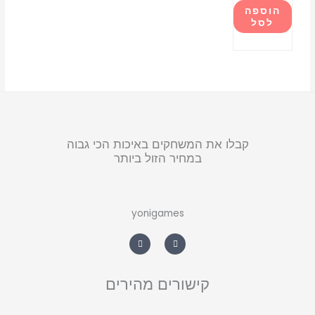
הוספה
לסל
קבלו את המשחקים באיכות הכי גבוה
במחיר הזול ביותר
yonigames
W
F
h
a
a
c
t
e
s
b
a
o
קישורים מהירים
p
o
p
k
-
f