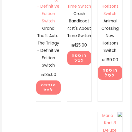
Crash
Bandicoot
Animal
Grand
4: It's About
Crossing
Theft Auto:
Time Switch
New
The Trilogy
Horizons
₪
125.00
- Definitive
Switch
הוספה
Edition
₪
169.00
לסל
Switch
הוספה
₪
135.00
לסל
הוספה
לסל