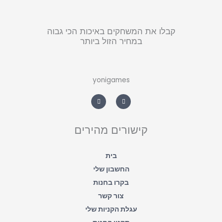
קבלו את המשחקים באיכות הכי גבוה
במחיר הזול ביותר
yonigames
W
F
h
a
a
c
t
e
s
b
a
o
קישורים מהירים
p
o
p
k
-
f
בית
החשבון שלי
בקרו בחנות
צור קשר
עגלת הקניות שלי