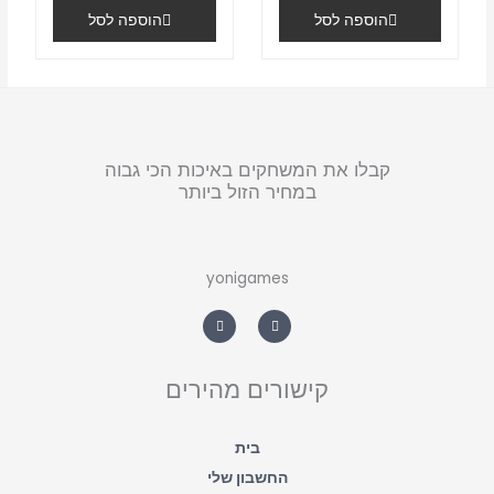
הוספה לסל
הוספה לסל
קבלו את המשחקים באיכות הכי גבוה
במחיר הזול ביותר
yonigames
W
F
h
a
a
c
t
e
s
b
a
o
קישורים מהירים
p
o
p
k
-
f
בית
החשבון שלי