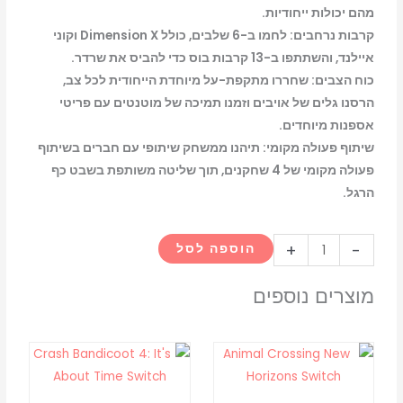
מהם יכולות ייחודיות.
קרבות נרחבים: לחמו ב-6 שלבים, כולל Dimension X וקוני
איילנד, והשתתפו ב-13 קרבות בוס כדי להביס את שרדר.
כוח הצבים: שחררו מתקפת-על מיוחדת הייחודית לכל צב,
הרסנו גלים של אויבים וזמנו תמיכה של מוטנטים עם פריטי
אספנות מיוחדים.
שיתוף פעולה מקומי: תיהנו ממשחק שיתופי עם חברים בשיתוף
פעולה מקומי של 4 שחקנים, תוך שליטה משותפת בשבט כף
הרגל.
כמות
+
-
הוספה לסל
של
teenage
מוצרים נוספים
mutant
ninja
turtles
arcade
wrath