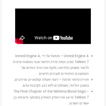
tekken
7
ps4
Unreal Engine 4 – מופעל על ידי Unreal Engine 4,
Tekken 7 מציב אמת מידה חדשה עבור נאמנות גרפית
לז'אנר משחק הלחימה, ולוקח את הדור החדש של
האפקטים החזותיים לגבהים חדשים.
חוויית סיפור זורמת – רצפי פעולה קולנועיים מרהיבים,
בסגנון הוליווד, משתלבים ללא רבב לקרבות עזים.
The Final Chapter of the Mishima Blood Saga –
Tekken 7 מייצג את הפרק האחרון בסכסוך מישימה בן
עשרים השנים.