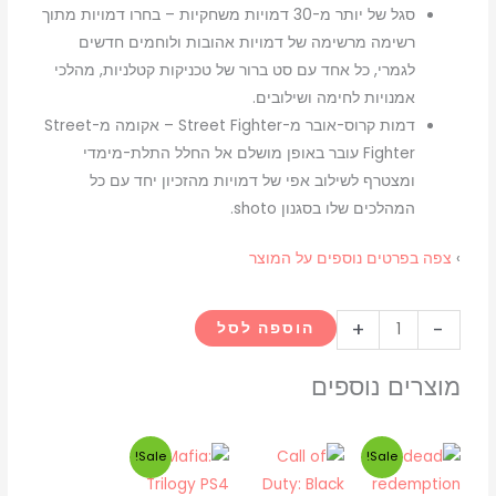
סגל של יותר מ-30 דמויות משחקיות – בחרו דמויות מתוך
רשימה מרשימה של דמויות אהובות ולוחמים חדשים
לגמרי, כל אחד עם סט ברור של טכניקות קטלניות, מהלכי
אמנויות לחימה ושילובים.
דמות קרוס-אובר מ-Street Fighter – אקומה מ-Street
Fighter עובר באופן מושלם אל החלל התלת-מימדי
ומצטרף לשילוב אפי של דמויות מהזכיון יחד עם כל
המהלכים שלו בסגנון shoto.
›
צפה בפרטים נוספים על המוצר
כמות
+
-
הוספה לסל
של
tekken
מוצרים נוספים
7
ps4
המחיר
המחיר
המחיר
המחיר
Sale!
Sale!
המקורי
הנוכחי
המקורי
הנוכחי