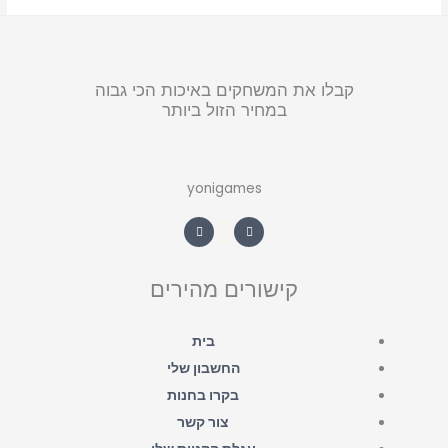
קבלו את המשחקים באיכות הכי גבוה
במחיר הזול ביותר
yonigames
W
F
h
a
a
c
t
e
s
b
a
o
קישורים מהירים
p
o
p
k
-
f
בית
החשבון שלי
בקרו בחנות
צור קשר