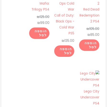
היה:
הוא:
היה:
הוא:
Mafia:
₪99.00.
₪125.00.
₪85.00.
₪105.00.
Trilogy PS4
Red Dead
Call of Duty:
Redemption
₪
125.00
Black Ops -
2 PS4
₪
99.00
Cold War
₪
105.00
הוספה
PS5
₪
85.00
לסל
₪
135.00
הוספה
לסל
הוספה
לסל
Lego City
Undercover
PS4