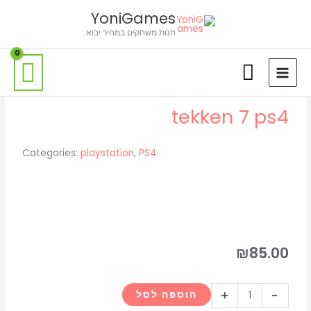
ילוג
לתוכן
YoniGames
תוכן
חנות משחקים במחיר יבוא
tekken 7 ps4
Categories:
playstation
,
PS4
₪
85.00
כמות
+
-
הוספה לסל
של