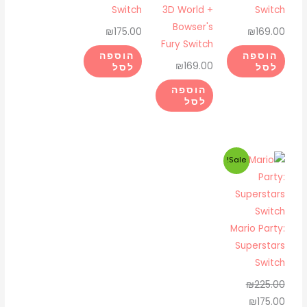
Switch
3D World +
Switch
Bowser's
₪
175.00
₪
169.00
Fury Switch
הוספה
הוספה
₪
169.00
לסל
לסל
הוספה
לסל
המחיר
המחיר
Sale!
המקורי
הנוכחי
היה:
הוא:
₪175.00.
₪225.00.
Mario Party:
Superstars
Switch
₪
225.00
₪
175.00