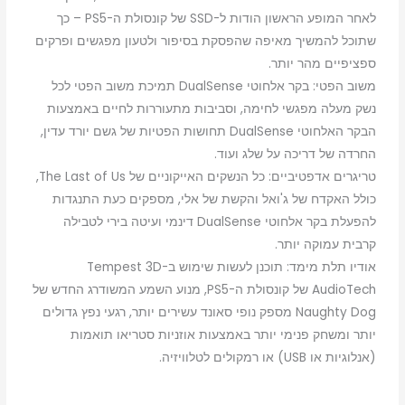
לאחר המופע הראשון הודות ל-SSD של קונסולת ה-PS5 – כך
שתוכל להמשיך מאיפה שהפסקת בסיפור ולטעון מפגשים ופרקים
ספציפיים מהר יותר.
משוב הפטי: בקר אלחוטי DualSense תמיכת משוב הפטי לכל
נשק מעלה מפגשי לחימה, וסביבות מתעוררות לחיים באמצעות
הבקר האלחוטי DualSense תחושות הפטיות של גשם יורד עדין,
החרדה של דריכה על שלג ועוד.
טריגרים אדפטיביים: כל הנשקים האייקוניים של The Last of Us,
כולל האקדח של ג'ואל והקשת של אלי, מספקים כעת התנגדות
להפעלת בקר אלחוטי DualSense דינמי ועיטה בירי לטבילה
קרבית עמוקה יותר.
אודיו תלת מימד: תוכנן לעשות שימוש ב-Tempest 3D
AudioTech של קונסולת ה-PS5, מנוע השמע המשודרג החדש של
Naughty Dog מספק נופי סאונד עשירים יותר, רגעי נפץ גדולים
יותר ומשחק פנימי יותר באמצעות אוזניות סטריאו תואמות
(אנלוגיות או USB) או רמקולים לטלוויזיה.