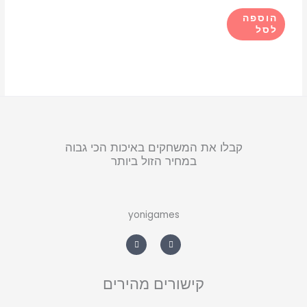
הוספה
לסל
קבלו את המשחקים באיכות הכי גבוה
במחיר הזול ביותר
yonigames
W
F
h
a
a
c
t
e
s
b
a
o
קישורים מהירים
p
o
p
k
-
f