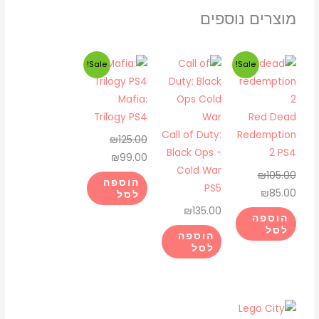
מוצרים נוספים
המחיר
המחיר
המחיר
המחיר
Sale!
Sale!
המקורי
הנוכחי
המקורי
הנוכחי
היה:
הוא:
היה:
הוא:
Mafia:
₪99.00.
₪125.00.
₪85.00.
₪105.00.
Trilogy PS4
Red Dead
Call of Duty:
Redemption
₪
125.00
Black Ops -
2 PS4
₪
99.00
Cold War
₪
105.00
הוספה
PS5
₪
85.00
לסל
₪
135.00
הוספה
לסל
הוספה
לסל