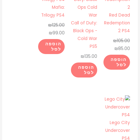
היה:
הוא:
היה:
הוא:
Mafia:
₪99.00.
₪125.00.
₪85.00.
₪105.00.
Trilogy PS4
Red Dead
Call of Duty:
Redemption
₪
125.00
Black Ops -
2 PS4
₪
99.00
Cold War
₪
105.00
הוספה
PS5
₪
85.00
לסל
₪
135.00
הוספה
לסל
הוספה
לסל
Lego City
Undercover
PS4