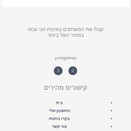
קבלו את המשחקים באיכות הכי גבוה
במחיר הזול ביותר
yonigames
W
F
h
a
a
c
t
e
s
b
a
o
קישורים מהירים
p
o
p
k
-
f
בית
החשבון שלי
בקרו בחנות
צור קשר