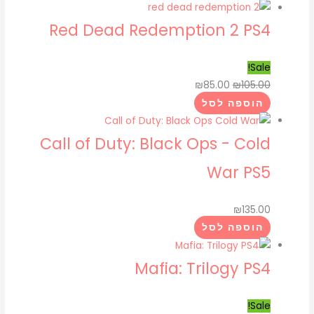
Red Dead Redemption 2 PS4
Sale!
₪
85.00
₪
105.00
הוספה לסל
Call of Duty: Black Ops - Cold
War PS5
₪
135.00
הוספה לסל
Mafia: Trilogy PS4
Sale!