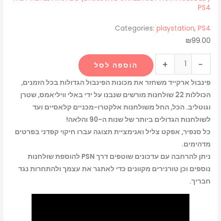
PS4
Categories:
playstation
,
PS4
₪
99.00
+
-
הוספה לסל
פינבול ארקייד משחזר את מכונות הפינבול הגדולות בכל הזמנים,
הכוללות 22 שולחנות מורשים שנבנו על ידי באלי וויליאמס, שטרן
וגוטליב. הכל, החל משולחנות אלקטרו-מכניים קלאסיים ועד
לשולחנות הגדולים ביותר של שנות ה-90 והלאה!
כל סנפיר, אפקט צליל ואנימציית תצוגה עברו חיקוי קפדני בפרטים
מדהימים.
ניתן להרחבה עם עדכונים שוטפים דרך PSN להוספת שולחנות
נוספים וכן טורנירים מקוונים כדי לאתגר את עצמך ולהתחרות נגד
חבריך.