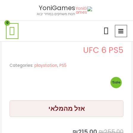
ילוג
לתוכן
YoniGames
תוכן
חנות משחקים במחיר יבוא
UFC 6 PS5
Categories:
playstation
,
PS5
Sale!
אזל מהמלאי
המחיר
המחיר
₪
215.00
₪
255.00