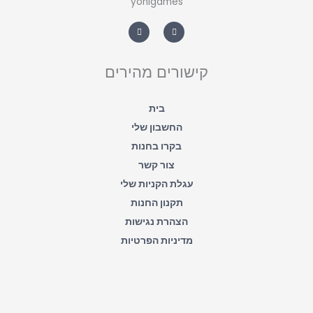
yonigames
W
F
h
a
a
c
t
e
s
b
a
o
קישורים מהירים
p
o
p
k
-
f
בית
החשבון שלי
בקרו בחנות
צור קשר
עגלת הקניות שלי
תקנון החנות
הצהרת נגישות
מדיניות הפרטיות