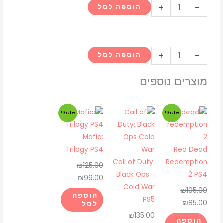
כמות
+
-
הוספה לסל
של
Uncharted:
Legacy
כמות
+
-
of
הוספה לסל
של
Thieves
Uncharted:
מוצרים נוספים
Collection
Legacy
-
of
PS5
המחיר
המחיר
המחיר
המחיר
Sale!
Sale!
Thieves
המקורי
הנוכחי
המקורי
הנוכחי
Collection
היה:
הוא:
היה:
הוא:
Mafia:
-
₪99.00.
₪125.00.
₪85.00.
₪105.00.
Trilogy PS4
Red Dead
PS5
Call of Duty:
Redemption
₪
125.00
Black Ops -
2 PS4
₪
99.00
Cold War
₪
105.00
הוספה
PS5
₪
85.00
לסל
₪
135.00
הוספה