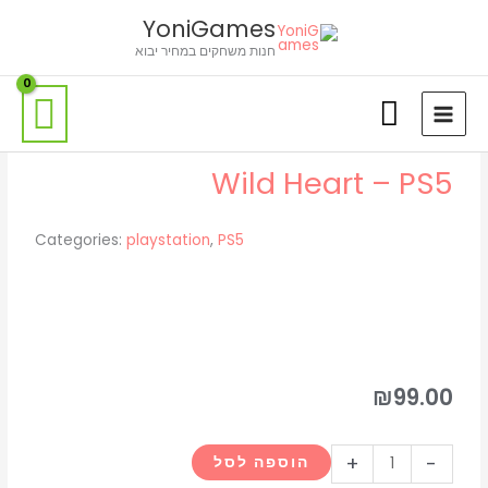
ילוג
לתוכן
YoniGames
תוכן
חנות משחקים במחיר יבוא
Wild Heart – PS5
Categories:
playstation
,
PS5
₪
99.00
כמות
+
-
הוספה לסל
של