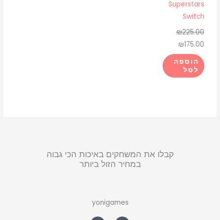
Superstars
Switch
₪
225.00
₪
175.00
הוספה
לסל
קבלו את המשחקים באיכות הכי גבוה
במחיר הזול ביותר
yonigames
W
F
h
a