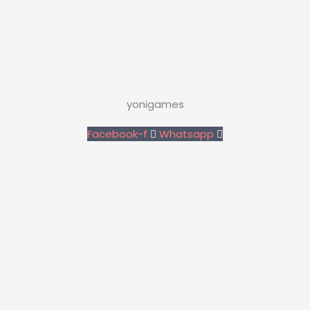
yonigames
Facebook-f
Whatsapp