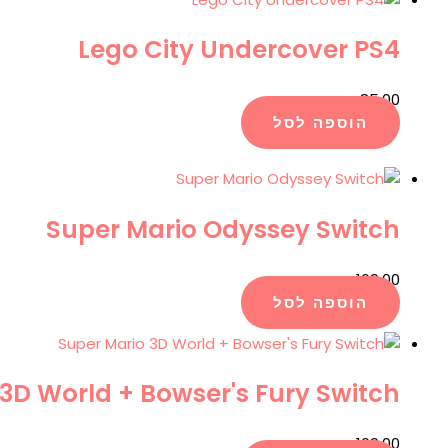
Lego City Undercover PS4
₪
85.00
הוספה לסל
Super Mario Odyssey Switch
₪
169.00
הוספה לסל
3D World + Bowser's Fury Switch
₪
169.00