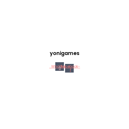
yonigames
Whatsapp
Facebook-
f