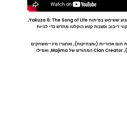
דרקונים שייכים למנוע הדרקון – Yakuza Kiwami 2 הוא שחזור של Yakuza 2 המקורי, שנבנה מחדש לחלוטין במנוע הדרקון, אותו מנוע ששימש בפיתוח Yakuza 6: The Song of Life,
ווי דיבוב וסצנות קטע הוקלטו מחדש כדי להיות
ות חום אכזריות (ומצחיקות), ואתגרו מיני-משחקים
חדשים כמו גולף בינגו, גרסת הארקייד המקורית של Virtual-On, חזרתו של Cabaret המהולל של Yakuza 0 (כולל חזרתו של יוקי!), Clan Creator המחודש של Majima, ואפילו