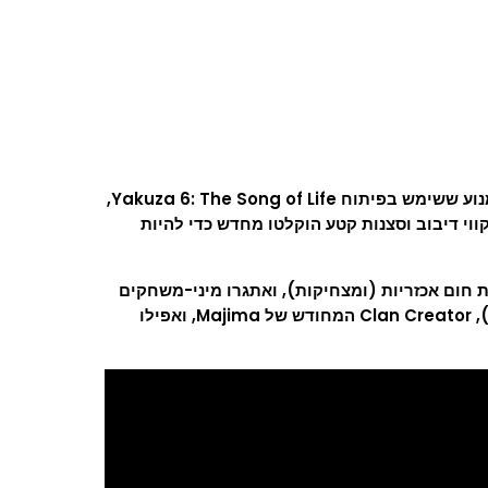
דרקונים שייכים למנוע הדרקון – Yakuza Kiwami 2 הוא שחזור של Yakuza 2 המקורי, שנבנה מחדש לחלוטין במנוע הדרקון, אותו מנוע ששימש בפיתוח Yakuza 6: The Song of Life,
ווי דיבוב וסצנות קטע הוקלטו מחדש כדי להיות
ות חום אכזריות (ומצחיקות), ואתגרו מיני-משחקים
חדשים כמו גולף בינגו, גרסת הארקייד המקורית של Virtual-On, חזרתו של Cabaret המהולל של Yakuza 0 (כולל חזרתו של יוקי!), Clan Creator המחודש של Majima, ואפילו