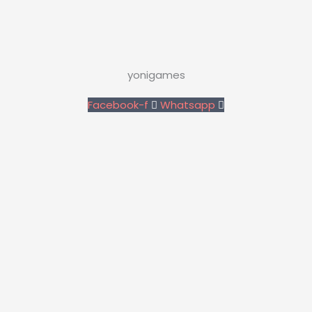
yonigames
Facebook-f
Whatsapp