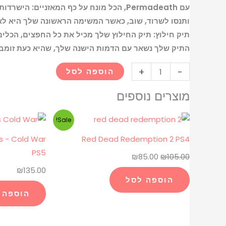
עם Permadeath, הכל מונח על כף המאזני
ותנסו לשרוד, שוב, כאשר המשימה הראשונה שלך היא לא
תיק חילוץ: תיק החילוץ שלך מכיל את כל החפצים, הכלים
התיק שלך נשאר עם הדמות הישנה שלך, שהיא כעת זומבי
+
-
הוספה לסל
מוצרים נוספים
המחיר
המחיר
Sale!
המקורי
הנוכחי
ps - Cold War
Red Dead Redemption 2 PS4
היה:
הוא:
PS5
₪
85.00
₪
105.00
₪85.00.
₪105.00.
₪
135.00
הוספה לסל
הוספה 