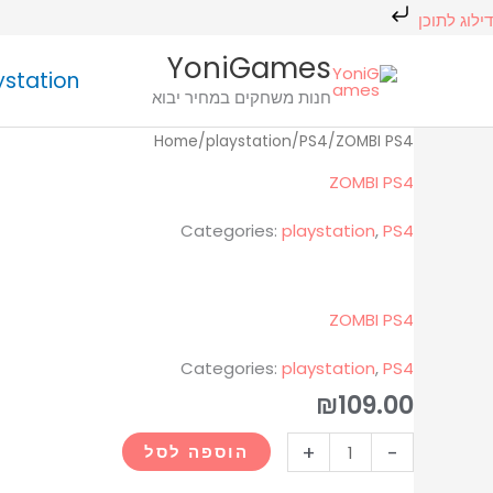
ילוג
דילוג לתוכן
תוכן
חיפוש
YoniGames
ystation
מוצר
חנות משחקים במחיר יבוא
כמות
כמות
Home
/
playstation
/
PS4
/
ZOMBI PS4
של
של
ZOMBI PS4
ZOMBI
ZOMBI
Categories:
playstation
,
PS4
PS4
PS4
ZOMBI PS4
Categories:
playstation
,
PS4
₪
109.00
+
-
הוספה לסל