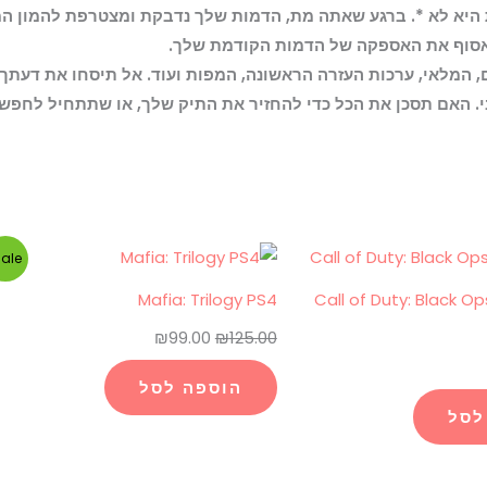
ים: הישרדות היא לא *. ברגע שאתה מת, הדמות שלך נדבקת ומצטרפת לה
סוף את האספקה ​​של הדמות הקודמת שלך.
, המלאי, ערכות העזרה הראשונה, המפות ועוד. אל תיסחו את דעתך, 
. האם תסכן את הכל כדי להחזיר את התיק שלך, או שתתחיל לחפש
המחיר
המחיר
ale!
המקורי
הנוכחי
Mafia: Trilogy PS4
Call of Duty: Black O
היה:
הוא:
₪
99.00
₪
125.00
₪99.00.
₪125.00.
הוספה לסל
לסל