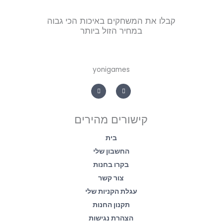
קבלו את המשחקים באיכות הכי גבוה
במחיר הזול ביותר
yonigames
W
F
h
a
a
c
t
e
s
b
a
o
קישורים מהירים
p
o
p
k
-
f
בית
החשבון שלי
בקרו בחנות
צור קשר
עגלת הקניות שלי
תקנון החנות
הצהרת נגישות