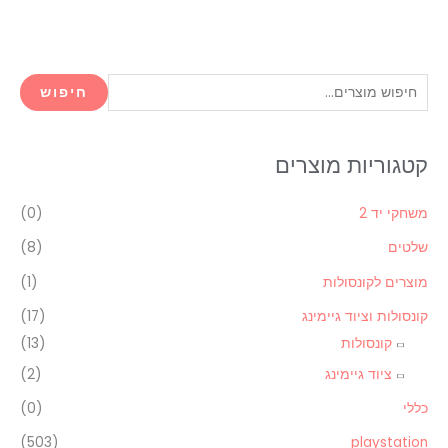
ח
חיפוש
י
פ
קטגוריות מוצרים
ו
ש
משחקי יד 2
(0)
ע
שלטים
(8)
ב
ו
מוצרים לקונסולות
(1)
ר
קונסולות וציוד גיימינג
(17)
:
קונסולות
(13)
ציוד גיימינג
(2)
כללי
(0)
(503)
playstation